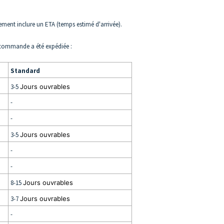
ement inclure un ETA (temps estimé d'arrivée).
e commande a été expédiée :
Standard
3-5
Jours ouvrables
-
-
3-5
Jours ouvrables
-
-
8-15
Jours ouvrables
3-7
Jours ouvrables
-